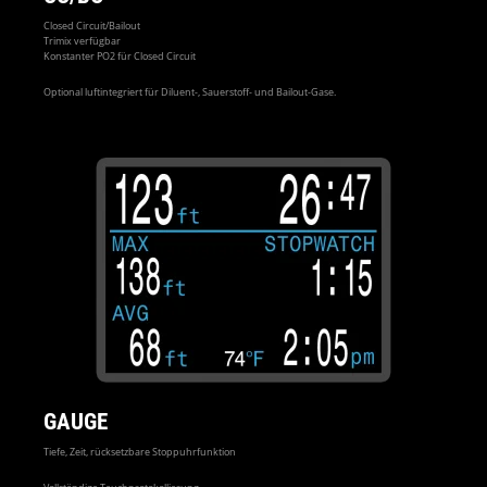
Closed Circuit/Bailout
Trimix verfügbar
Konstanter PO2 für Closed Circuit
Optional luftintegriert für Diluent-, Sauerstoff- und Bailout-Gase.
GAUGE
Tiefe, Zeit, rücksetzbare Stoppuhrfunktion