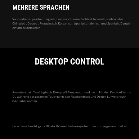
MEHRERE SPRACHEN
Vorinstallierte Sprachen: Englisch, Französisch, vereinfachtes Chinesisch, traditionelles
Chinesisch, Deutsch, Portugiesisch, Koreanisch, Japanisch, Italienisch und Spanisch. Deutsch
einfach zu installieren
DESKTOP CONTROL
Analysiere dein Tauchlogbuch, Dekoprofil, Temperatur und mehr. Für den Perdix AI kannst
Du während des gesamten Tauchgangs den Flaschendruck und Deinen Luftverbrauch
(SAC) überwachen.
Lade Deine Tauchlogs mit Bluetooth Smart Technologie herunter und zeige sie schnell an.