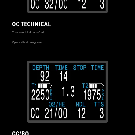
OC TECHNICAL
Trimix enabled by default
Optionally air integrated
CC/BO