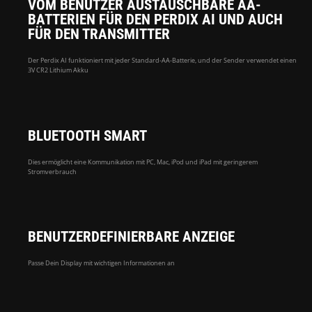
VOM BENUTZER AUSTAUSCHBARE AA-
BATTERIEN FÜR DEN PERDIX AI UND AUCH
FÜR DEN TRANSMITTER
Der Perdix AI funktioniert mit jeder Standard-AA-Batterie, und der Sender verwendet einen
3V CR2 Lithium Akku
BLUETOOTH SMART
Dies ermöglicht eine Kommunikation mit PC, Mac, iPod und iPad mit geringerem
Stromverbrauch
BENUTZERDEFINIERBARE ANZEIGE
Passe Dein Display mit wichtigen Informationen an