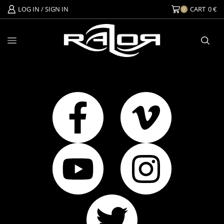
LOG IN / SIGN IN
CART
0
€
0