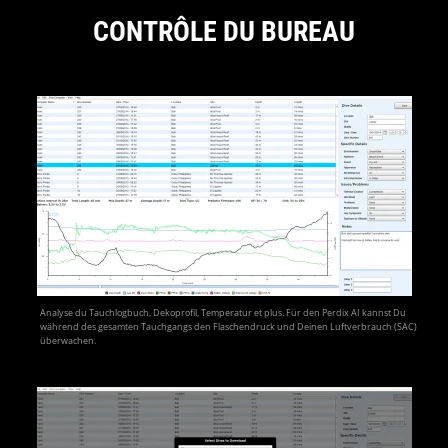
CONTRÔLE DU BUREAU
Analyse du Tauchlogbuch, Dekoprofil, Temperatur et plus. Für den Perdix AI kannst Du
während des gesamten Tauchgangs den Flaschendruck und Deinen Luftverbrauch (SAC)
überwachen.