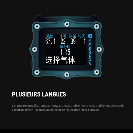
PLUSIEURS LANGUES
Langues préinstallées : anglais, français, chinois traditionnel, chinois traditionnel, allemand,
portugais, coréen, japonais, italien et espagnol. Deutsch facile à installer