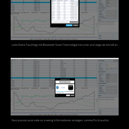
Lade Deine Tauchlogs mit Bluetooth Smart Technologie herunter and zeige sie schnell an.
Vous pouvez aussi viele ou si wenig Informationen anzeigen, comme Du brauchst.