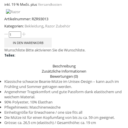
inkl. 19 % MwSt.
plus
Versandkosten
Artikelnummer:
RZR93013
Kategorien:
Bekleidung
,
Razor Zubehör
IN DEN WARENKORB
Wunschliste
Bitte aktivieren Sie die Wunschliste.
Teilen:
Beschreibung
Zusätzliche Informationen
Bewertungen (0)
Klassische schwarze Beanie-Mütze im Unisex-Design – kann auch im
Frühling und Sommer getragen werden.
Angenehmer Tragekomfort und gute Passform dank elastischem und
weichem Material.
90% Polyester, 10% Elasthan
Pflegehinweis: Maschinenwäsche
Einheitsgröße für Erwachsene / one size fits all
Die Mütze ist für einen Kopfumfang von bis zu ca. 59 cm geeignet.
Grösse: ca. 26,5 cm (elastisch) / Gesamthöhe: ca. 19 cm