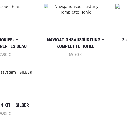
OOKIES» –
NAVIGATIONSAUSRÜSTUNG –
3 
RENTES BLAU
KOMPLETTE HÖHLE
MEIN KONTO
2,90
€
69,90
€
Mein Konto
Meine Adressen
Bestellungen
stimmungen
Downloads
ahlungsbedingungen
Newsletter verwalten
N KIT – SILBER
Mein Konto bearbeiten
9,95
€
lar
Passwort vergessen?
nung