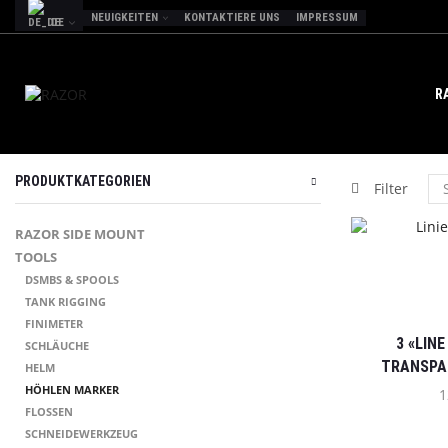
NEUIGKEITEN
KONTAKTIERE UNS
IMPRESSUM
DE
R
PRODUKTKATEGORIEN
Filter
RAZOR SIDE MOUNT
TOOLS
DSMBS & SPOOLS
TANK RIGGING
FINIMETER
3 «LIN
SCHLÄUCHE
TRANSPA
HELM
HÖHLEN MARKER
1
FLOSSEN
SCHNEIDEWERKZEUG