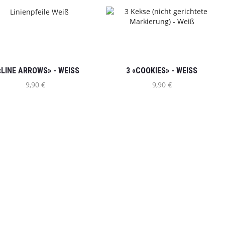
«LINE ARROWS» - WEISS
3 «COOKIES» - WEISS
9,90
€
9,90
€
SOZIALE MEDIEN
AUFTRAGSRÜCKNAHME
Go Side Mount UG
Siebenbürgenstraße 3C
85368 Moosburg an der Isar
Bayern, Deutschland