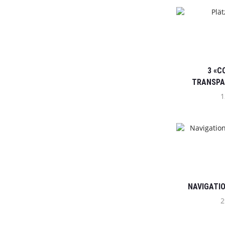
3 «C
TRANSPA
INFO
1
EUROPA
Kontaktiere uns
AGBs
Impressum
Datenschutzbe
Versand- und Z
NAVIGATIO
Widerrufsrecht
2
Widerrufsformu
Batterieverord