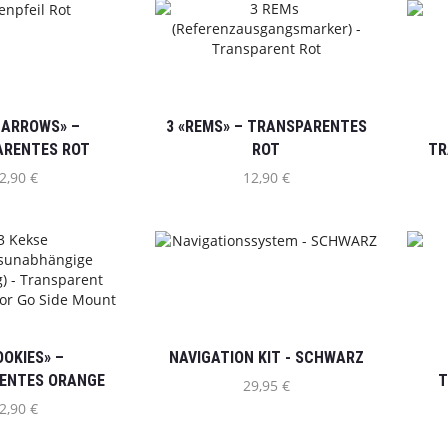
E ARROWS» –
3 «REMS» – TRANSPARENTES
ARENTES ROT
ROT
TR
2,90
€
12,90
€
OOKIES» –
NAVIGATION KIT - SCHWARZ
ENTES ORANGE
T
29,95
€
2,90
€