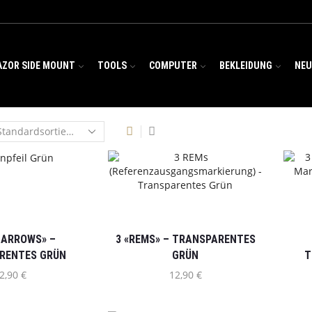
AZOR SIDE MOUNT
TOOLS
COMPUTER
BEKLEIDUNG
NE
E ARROWS» –
3 «REMS» – TRANSPARENTES
RENTES GRÜN
GRÜN
T
2,90
€
12,90
€