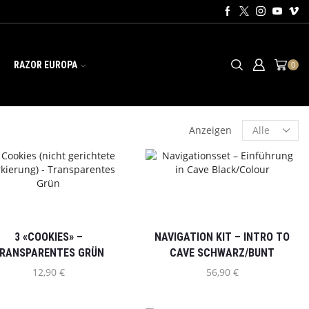
U
RAZOR EUROPA
0
Anzeigen
3 «COOKIES» –
NAVIGATION KIT – INTRO TO
RANSPARENTES GRÜN
CAVE SCHWARZ/BUNT
12,90
€
56,90
€