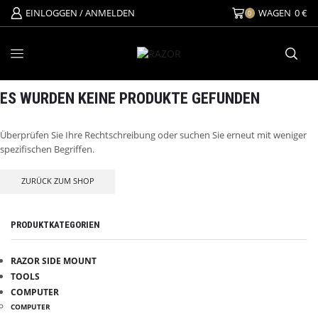
EINLOGGEN / ANMELDEN
WAGEN
0
€
0
ES WURDEN KEINE PRODUKTE GEFUNDEN
Überprüfen Sie Ihre Rechtschreibung oder suchen Sie erneut mit weniger
spezifischen Begriffen.
ZURÜCK ZUM SHOP
PRODUKTKATEGORIEN
RAZOR SIDE MOUNT
TOOLS
COMPUTER
COMPUTER