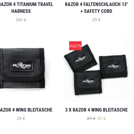
RAZOR 4 TITANIUM TRAVEL
RAZOR 4 FALTENSCHLAUCH 13″
HARNESS
+ SAFETY CORD
345
€
29
€
SALE
7%
RAZOR 4 WING BLEITASCHE
3 X RAZOR 4 WING BLEITASCHE
29
€
87
€
81
€