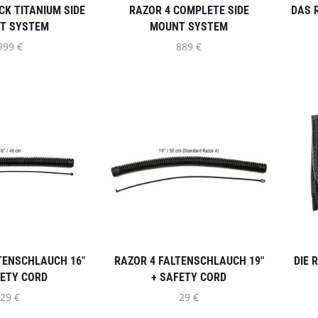
CK TITANIUM SIDE
RAZOR 4 COMPLETE SIDE
DAS 
T SYSTEM
MOUNT SYSTEM
999
€
889
€
TENSCHLAUCH 16″
RAZOR 4 FALTENSCHLAUCH 19″
DIE 
FETY CORD
+ SAFETY CORD
29
€
29
€