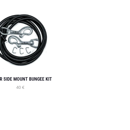
SOZIALE MEDIEN
AUFTRAGSRÜCKNAHME
R SIDE MOUNT BUNGEE KIT
40
€
Go Side Mount UG
Siebenbürgenstraße 3C
85368 Moosburg an der Isar
Bayern, Deutschland
Telefon: +49 176 68671108
E-Mail: info@razorgosidemount.eu