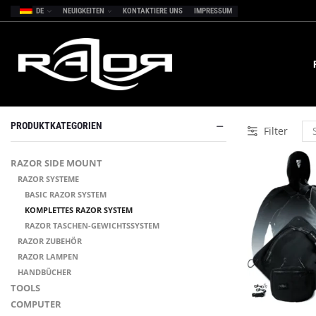
DE
NEUIGKEITEN
KONTAKTIERE UNS
IMPRESSUM
PRODUKTKATEGORIEN
Filter
RAZOR SIDE MOUNT
RAZOR SYSTEME
BASIC RAZOR SYSTEM
KOMPLETTES RAZOR SYSTEM
RAZOR TASCHEN-GEWICHTSSYSTEM
RAZOR ZUBEHÖR
RAZOR LAMPEN
HANDBÜCHER
TOOLS
COMPUTER