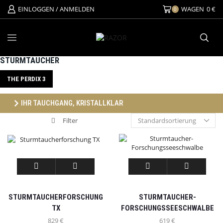
EINLOGGEN / ANMELDEN
WAGEN
0
€
0
STURMTAUCHER
THE PERDIX 3
IHR TAUCHGANG, KRISTALLKLAR
Filter
STURMTAUCHERFORSCHUNG
STURMTAUCHER-
TX
FORSCHUNGSSEESCHWALBE
829
€
619
€