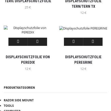
TERIC DISPLAYSCHUTZFOLIE
DISPLAYSCHUTZFOLIE
TERN/TERN TX
25
€
12
€
DISPLAYSCHUTZFOLIE VON
DISPLAYSCHUTZFOLIE
PEREDIX
PEREGRINE
12
€
12
€
PRODUKTKATEGORIEN
RAZOR SIDE MOUNT
INFO
TOOLS