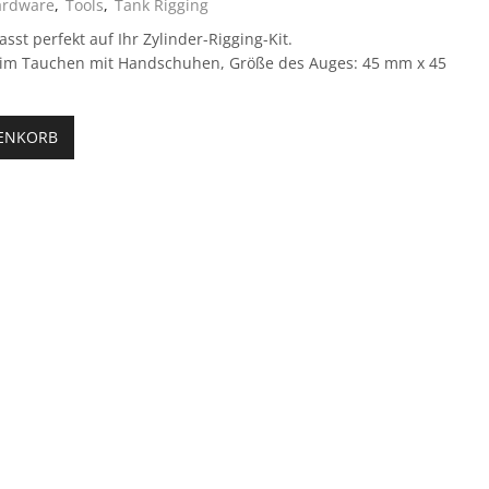
ardware
,
Tools
,
Tank Rigging
sst perfekt auf Ihr Zylinder-Rigging-Kit.
im Tauchen mit Handschuhen, Größe des Auges: 45 mm x 45
RENKORB