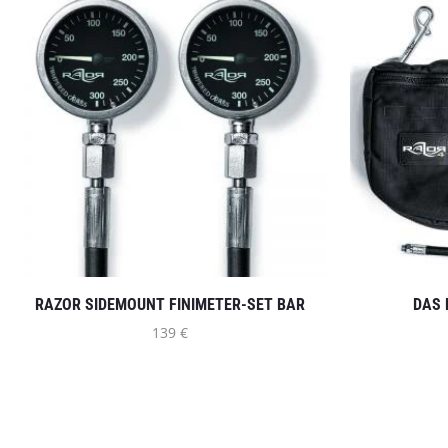
INFO
Kontaktiere uns
EUROPA
AGBs
Impressum
Datenschutzbe
Versand- und Z
Widerrufsrecht
RAZOR SIDEMOUNT FINIMETER-SET BAR
DAS 
Widerrufsformu
139
€
Batterieverord
Vom Vertrag zur