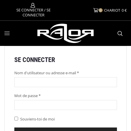
SE CONNECTER / SE
CHARIOT
0
€
0
CONNECTER
SE CONNECTER
Nom d'utilisateur ou adresse e-mail
*
Mot de passe
*
Souviens-toi de moi