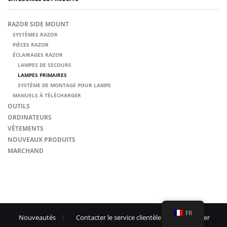
RAZOR SIDE MOUNT
SYSTÈMES RAZOR
PIÈCES RAZOR
ÉCLAIRAGES RAZOR
LAMPES DE SECOURS
LAMPES PRIMAIRES
SYSTÈME DE MONTAGE POUR LAMPE
MANUELS À TÉLÉCHARGER
INFO
OUTILS
ORDINATEURS
MON COMPTE
VÊTEMENTS
NOUVEAUX PRODUITS
SOYONS SOCIAL
MARCHAND
© Créé par Razor Go Side Mount
SE RÉTRACTER DU CONTRAT
FR
Nouveautés
Contacter le service clientèle
Imprimer