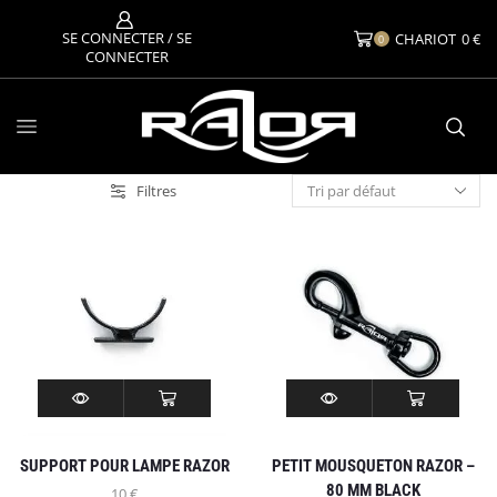
SE CONNECTER / SE
CHARIOT
0
€
0
CONNECTER
Filtres
SUPPORT POUR LAMPE RAZOR
PETIT MOUSQUETON RAZOR –
80 MM BLACK
10
€