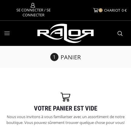
SE CONNECTER / SE
CHARIOT
0
€
0
CONNECTER
PANIER
VOTRE PANIER EST VIDE
Nous vous invitons à vous familiariser avec un assortiment de notre
boutique. Vous pouvez sûrement trouver quelque chose pour vous!