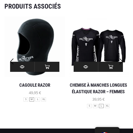
PRODUITS ASSOCIÉS
INFO
MON COMPTE
CAGOULE RAZOR
CHEMISE À MANCHES LONGUES
ÉLASTIQUE RAZOR – FEMMES
49,95
€
SOYONS SOCIAL
39,95
€
S
M
L
XL
S
M
L
XL
© Créé par Razor Go Side Mount