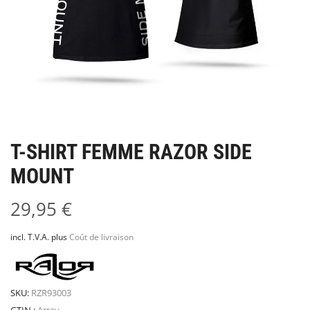
T-SHIRT FEMME RAZOR SIDE
MOUNT
29,95
€
incl. T.V.A.
plus
Coût de livraison
SKU:
RZR93003