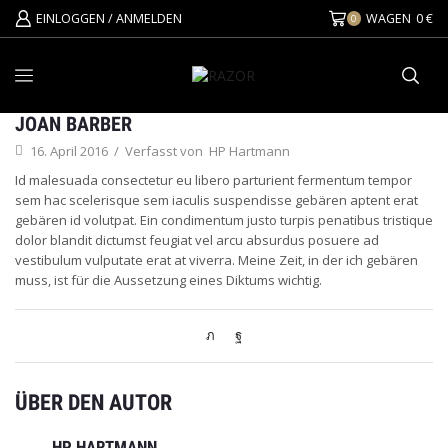
EINLOGGEN / ANMELDEN
WAGEN
0
€
0
JOAN BARBER
16. April 2016
/
Verfasst von
HP Hartmann
Id malesuada consectetur eu libero parturient fermentum tempor
sem hac scelerisque sem iaculis suspendisse gebären aptent erat
gebären id volutpat. Ein condimentum justo turpis penatibus tristique
dolor blandit dictumst feugiat vel arcu absurdus posuere ad
vestibulum vulputate erat at viverra. Meine Zeit, in der ich gebären
muss, ist für die Aussetzung eines Diktums wichtig.
ÜBER DEN AUTOR
HP HARTMANN