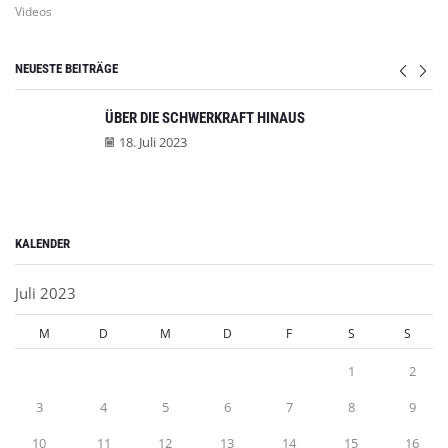
Videos
NEUESTE BEITRÄGE
ÜBER DIE SCHWERKRAFT HINAUS
18. Juli 2023
KALENDER
Juli 2023
M
D
M
D
F
S
S
1
2
3
4
5
6
7
8
9
10
11
12
13
14
15
16