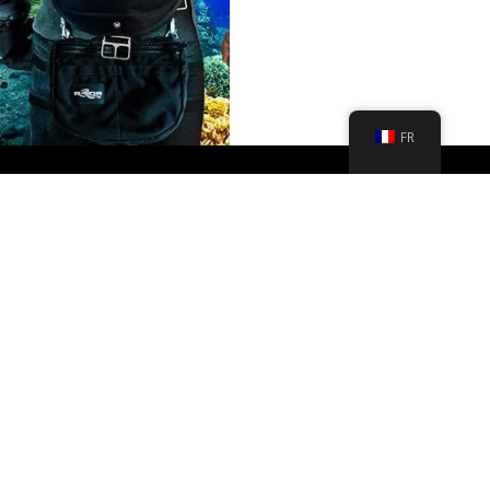
SOYONS SOCIAL
© Créé par Razor Go Side Mount
FR
Nouveautés
Contacter le service clientèle
Imprimer