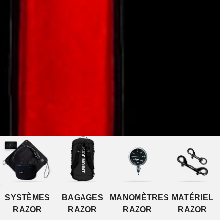
LES BOUÉES RAZOR
ON SE VOIT À LA
SURFACE
SYSTÈMES
BAGAGES
MANOMÈTRES
MATÉRIEL
RAZOR
RAZOR
RAZOR
RAZOR
OBTENEZ LE VÔTRE!